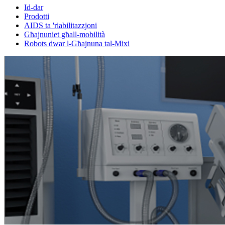
Id-dar
Prodotti
AIDS ta 'riabilitazzjoni
Għajnuniet għall-mobilità
Robots dwar l-Għajnuna tal-Mixi