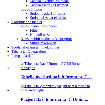
Tabella Overbed Manwali
Tabella Elettrika Overbed
Sodod fl-isptar
Sodod regolari tal-isptar
Sodod tal-isptar elettriku
Konsumabbli mediċi
Konsumabbli respiratorji
Filtri
Kannuli nażali
Konsumibbli mediċi ta 'valur għoli
Sutura mxewwek
Sodda tal-eżami tal-ġinekoloġija
Tabella tal-Operazzjoni
Lampa bla dell
Tabella overbed bażi b'forma ta 'Ċ ...
Pazjent Bażi b'forma ta 'Ċ Dinin ...