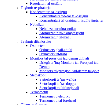
Regolaturi tal-ossiġnu
Tagħmir respiratorju
Konċentraturi ta 'ossiġnu
Konċentraturi tad-dar tal-ossiġnu
Konċentraturi tal-ossiġnu li jistgħu jinġarru
Nebulizer
Nebulizzatur ultrasoniku
Atomizzatur tal-Kompressjoni
Atomizzatur tal-malji
Tagħmir dijanjostiku
Oximeters
Oximeters għall-adulti
Oximeters tat-trabi
Monitors tal-pressjoni tad-demm diġitali
Driegħ ta 'fuq Monitors tal-Pressjoni tad-
Demm
Monitors tal-pressjoni tad-demm tal-polz
Stetoskopji
Stetoskopji ta 'ras waħda
Stetoskopji ta 'ras doppja
Stetoskopji multifunzjonali
Termometru
Termometru elettriku
Termometru tal-forehead
Għamara fl-isptar