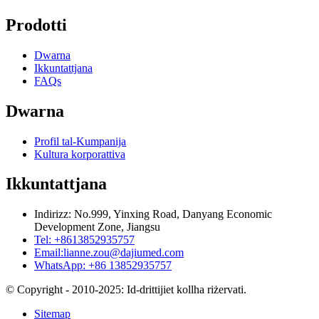
Prodotti
Dwarna
Ikkuntattjana
FAQs
Dwarna
Profil tal-Kumpanija
Kultura korporattiva
Ikkuntattjana
Indirizz: No.999, Yinxing Road, Danyang Economic
Development Zone, Jiangsu
Tel: +8613852935757
Email:
lianne.zou@dajiumed.com
WhatsApp: +86 13852935757
© Copyright - 2010-2025: Id-drittijiet kollha riżervati.
Sitemap