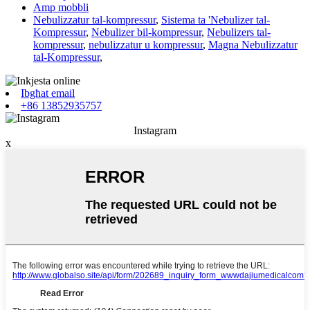
Amp mobbli
Nebulizzatur tal-kompressur
,
Sistema ta 'Nebulizer tal-
Kompressur
,
Nebulizer bil-kompressur
,
Nebulizers tal-
kompressur
,
nebulizzatur u kompressur
,
Magna Nebulizzatur
tal-Kompressur
,
Ibgħat email
+86 13852935757
Instagram
x