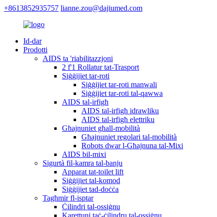
+8613852935757
lianne.zou@dajiumed.com
Id-dar
Prodotti
AIDS ta 'riabilitazzjoni
2 f'1 Rollatur tat-Trasport
Siġġijiet tar-roti
Siġġijiet tar-roti manwali
Siġġijiet tar-roti tal-qawwa
AIDS tal-irfigħ
AIDS tal-irfigħ idrawliku
AIDS tal-irfigħ elettriku
Għajnuniet għall-mobilità
Għajnuniet regolari tal-mobilità
Robots dwar l-Għajnuna tal-Mixi
AIDS bil-mixi
Sigurtà fil-kamra tal-banju
Apparat tat-toilet lift
Siġġijiet tal-komod
Siġġijiet tad-doċċa
Tagħmir fl-isptar
Ċilindri tal-ossiġnu
Karettuni taċ-ċilindru tal-ossiġnu