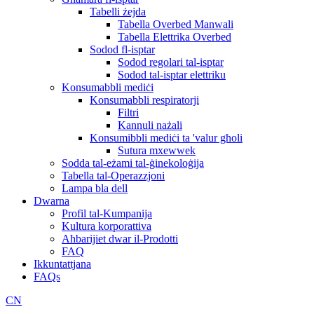
Tabelli żejda
Tabella Overbed Manwali
Tabella Elettrika Overbed
Sodod fl-isptar
Sodod regolari tal-isptar
Sodod tal-isptar elettriku
Konsumabbli mediċi
Konsumabbli respiratorji
Filtri
Kannuli nażali
Konsumibbli mediċi ta 'valur għoli
Sutura mxewwek
Sodda tal-eżami tal-ġinekoloġija
Tabella tal-Operazzjoni
Lampa bla dell
Dwarna
Profil tal-Kumpanija
Kultura korporattiva
Aħbarijiet dwar il-Prodotti
FAQ
Ikkuntattjana
FAQs
CN