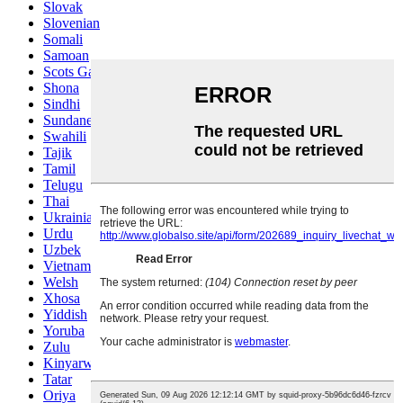
Slovak
Slovenian
Somali
Samoan
Scots Gaelic
Shona
Sindhi
Sundanese
Swahili
Tajik
Tamil
Telugu
Thai
Ukrainian
Urdu
Uzbek
Vietnamese
Welsh
Xhosa
Yiddish
Yoruba
Zulu
Kinyarwanda
Tatar
Oriya