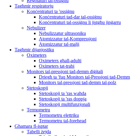
Regolaturi tal-ossiġnu
Tagħmir respiratorju
Konċentraturi ta 'ossiġnu
Konċentraturi tad-dar tal-ossiġnu
Konċentraturi tal-ossiġnu li jistgħu jinġarru
Nebulizer
Nebulizzatur ultrasoniku
Atomizzatur tal-Kompressjoni
Atomizzatur tal-malji
Tagħmir dijanjostiku
Oximeters
Oximeters għall-adulti
Oximeters tat-trabi
Monitors tal-pressjoni tad-demm diġitali
Driegħ ta 'fuq Monitors tal-Pressjoni tad-Demm
Monitors tal-pressjoni tad-demm tal-polz
Stetoskopji
Stetoskopji ta 'ras waħda
Stetoskopji ta 'ras doppja
Stetoskopji multifunzjonali
Termometru
Termometru elettriku
Termometru tal-forehead
Għamara fl-isptar
Tabelli żejda