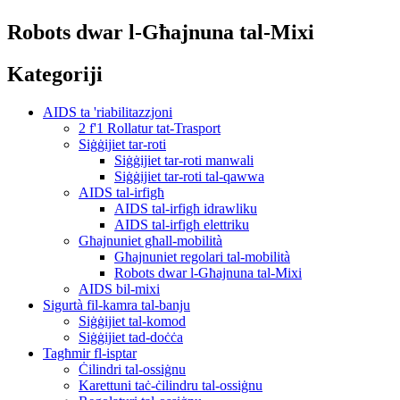
Robots dwar l-Għajnuna tal-Mixi
Kategoriji
AIDS ta 'riabilitazzjoni
2 f'1 Rollatur tat-Trasport
Siġġijiet tar-roti
Siġġijiet tar-roti manwali
Siġġijiet tar-roti tal-qawwa
AIDS tal-irfigħ
AIDS tal-irfigħ idrawliku
AIDS tal-irfigħ elettriku
Għajnuniet għall-mobilità
Għajnuniet regolari tal-mobilità
Robots dwar l-Għajnuna tal-Mixi
AIDS bil-mixi
Sigurtà fil-kamra tal-banju
Siġġijiet tal-komod
Siġġijiet tad-doċċa
Tagħmir fl-isptar
Ċilindri tal-ossiġnu
Karettuni taċ-ċilindru tal-ossiġnu